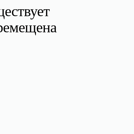
ществует
еремещена